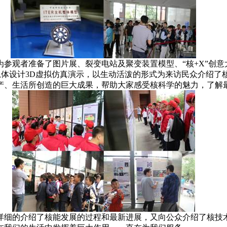
为参观者准备了图片展、裂变电站及聚变装置模型、“核
+X
”创
总体设计
3D
虚拟仿真演示，以生动活泼的形式为来访民众介绍了
产、生活所创造的巨大成果，帮助大家感受核科学的魅力，了解
详细的介绍了核能发展的过程和最新进展，又向公众介绍了核技