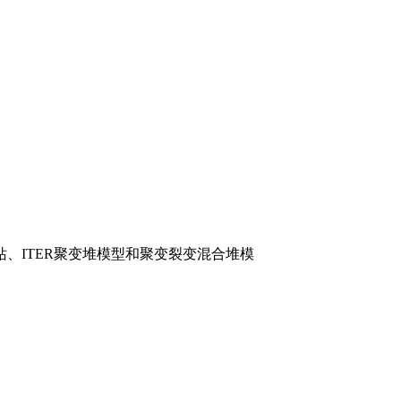
站、
ITER
聚变堆模型和聚变裂变混合堆模