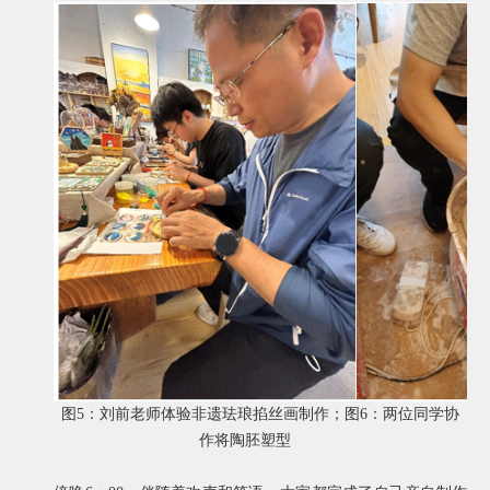
图
5
：刘前老师体验非遗珐琅掐丝画制作；图
6
：两位同学协
作将陶胚塑型