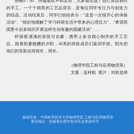
傍晚
6
：
00
，伴随着欢声和笑语，大家都完成了自己亲自制作
的手工。一个个精美的工艺品背后，是每位同学专注力与创造力
的结晶。活动结束后，同学们纷纷表示：“这是一次很开心的体验
活动”、“很好地缓解了学习科研生活中带来的心理压力”、“希望班
团委今后多组织开展这样生动有趣的团建活动”……
怀揣着满满的喜悦与自豪，携带上各自精心制作的手工艺
品，踏着初夏微醺的夕阳，
48
系的班级成员们返回学校。阳光把
他们的笑影拉得很长，很长。
（物理学院工程与应用物理系）
文案：蓝梓航 图片：刘前老师
版权所有：中国科学技术大学物理学院 工程与应用物理系
通讯地址：安徽省合肥市包河区金寨路96号