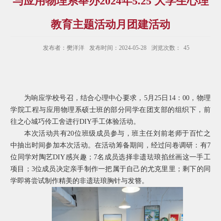
与应用物理系举办2024年5.25 大学生心理
教育主题活动月团建活动
发布者：樊洋洋
发布时间：2024-05-28
浏览次数：
45
为响应学校号召，结合心理中心要求，
5
月
25
日
14
：
00
，物理
学院工程与应用物理系硕士班的部分同学在团支部的组织下，前
往之心城巧伶工舍进行
DIY
手工体验活动。
本次活动共有
20
位班级成员参与，班主任刘前老师于百忙之
中抽出时间参加本次活动。在活动筹备期间，经过问卷调研：有
7
位同学对陶艺
DIY
感兴趣；
7
名成员选择非遗珐琅掐丝画这一手工
项目；
3
位成员决定亲手制作一把属于自己的尤克里里；剩下的同
学即将尝试制作精美的非遗珐琅胸针与发簪。